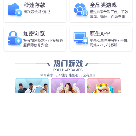
使用DynTIM时，先将热界面材料放置在真实的热测试环
境中（即封装二极管和镀镍铜冷板之间），系统可自动
将分辨率调至1微米，从而精确分辨出材料厚度的变化情
况。
测试说明示意图